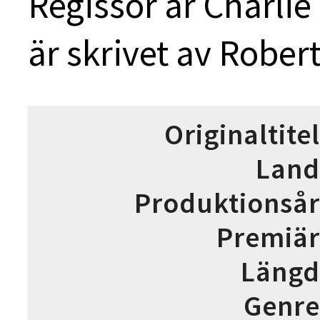
Regissör är Charli
är skrivet av Rober
Originaltitel
Land
Produktionsår
Premiär
Längd
Genre