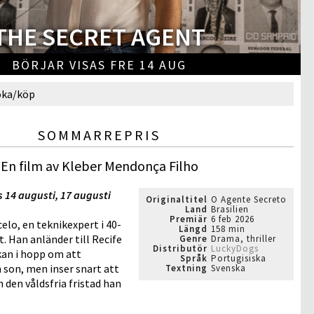
THE SECRET AGENT
BÖRJAR VISAS FRE 14 AUG
oka/köp
SOMMARREPRIS
En film av Kleber Mendonça Filho
s
14 augusti, 17 augusti
Originaltitel
O Agente Secreto
Land
Brasilien
Premiär
6 feb 2026
celo, en teknikexpert i 40-
Längd
158 min
t. Han anländer till Recife
Genre
Drama, thriller
Distributör
LuckyDogs
kan i hopp om att
Språk
Portugisiska
 son, men inser snart att
Textning
Svenska
n den våldsfria fristad han