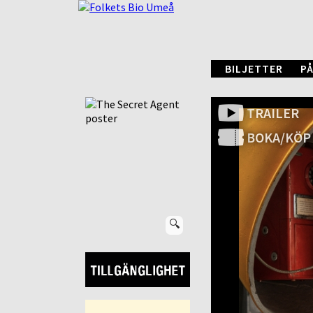
BILJETTER
PÅ
TRAILER
BOKA/KÖP
🔍