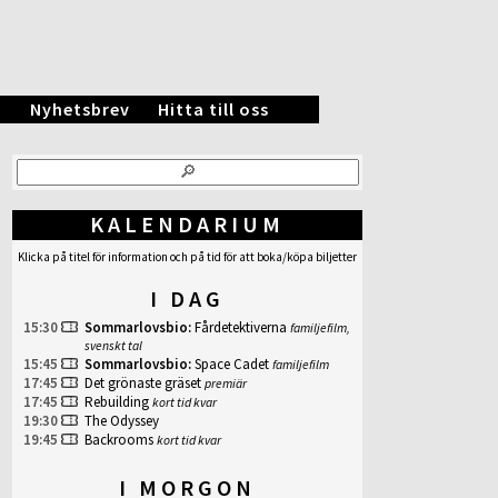
.
Nyhetsbrev
Hitta till oss
KALENDARIUM
Klicka på titel för information och på tid för att boka/köpa biljetter
I DAG
15:30
Sommarlovsbio
:
Fårdetektiverna
familjefilm,
svenskt tal
15:45
Sommarlovsbio
:
Space Cadet
familjefilm
17:45
Det grönaste gräset
premiär
17:45
Rebuilding
kort tid kvar
19:30
The Odyssey
19:45
Backrooms
kort tid kvar
I MORGON