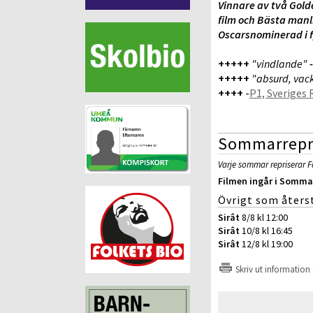
Vinnare av två Gold
film och
Bästa manl
Oscarsnominerad i f
+++++
"vindlande"
-
+++++
"absurd, vack
++++
-
P1, Sveriges 
Sommarrepr
Varje sommar repriserar F
Filmen ingår i
Sommar
Övrigt som återst
Sirât
8/8 kl 12:00
Sirât
10/8 kl 16:45
Sirât
12/8 kl 19:00
Skriv ut information