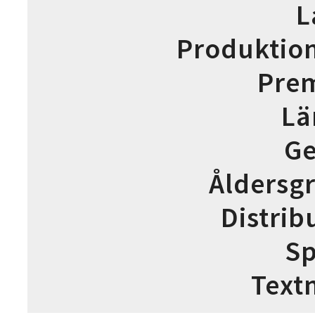
L
Produktio
Pre
Lä
Ge
Åldersg
Distrib
Sp
Text