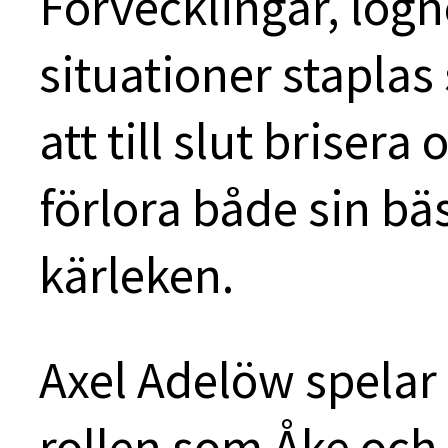
Förvecklingar, lö
situationer staplas
att till slut brisera
förlora både sin bä
kärleken.
Axel Adelöw spelar
rollen som Åke och